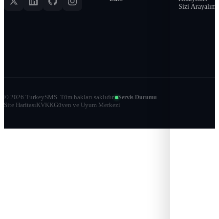
Sizi Arayalım
©
2026
TurkeySMS.
Tüm hakları saklıdır.
Servis Durumu
Site Haritası
KVKK
Güven ve Uyum Merkezi