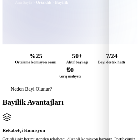
Ana Sayfa
Ortaklık
Bayilik
%25
50+
7/24
Ortalama komisyon oranı
Aktif bayi ağı
Bayi destek hattı
₺0
Giriş maliyeti
Neden Bayi Olunur?
Bayilik Avantajları
Rekabetçi Komisyon
Getirdiğiniz her müşteriden rekabetçi, düzenli komisyon kazanın. Portföyünüz