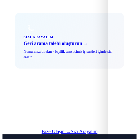
SIZI ARAYALIM
Geri arama talebi oluşturun →
Numaranızı bırakın · bayilik temsilcimiz iş saatleri içinde sizi
arasın.
Hemen Başvurun
TurkeySMS
ile ortaklık yapın, sektörün büyüyen SMS pazarından
pay alın.
Bize Ulaşın →
Sizi Arayalım