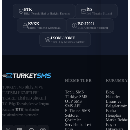
BTK
İYS
Bilgi Teknolojileri ve İletişim Kurumu
İleti Yönetim Sistemi
KVKK
ISO 27001
Kişisel Verilerin Korunması
Bilgi Güvenliği Yönetimi
USOM / SOME
Siber Olay Müdahale Sistemi
HIZMETLER
KURUMSA
TURKEYSMS BİLİŞİM VE
Toplu SMS
Blog
İLETİŞİM HİZMETLERİ
Türkiye SMS
Haberler
TİCARET LİMİTED ŞİRKETİ
OTP SMS
Lisans ve
T.C. Bilgi Teknolojileri ve İletişim
SMS API
Belgelerimiz
Kurumu (
BTK
) tarafından
E-Ticaret SMS
Banka
yetkilendirilmiş işletmedir.
Sektörel
Hesapları
Çözümler
Marka Rehber
Servisimizi Test
Başarı
Edin
Hikayeleri