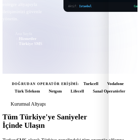
entegre altyapıyla
Aktif:
Istanbul
Canl
iletişiminizi güvenle
yönetin.
Ana Sayfa
Hizmetler
Türkiye SMS
Turkcell
Vodafone
DOĞRUDAN OPERATÖR ERİŞİMİ:
Türk Telekom
Netgsm
Lifecell
Sanal Operatörler
Kurumsal Altyapı
Tüm Türkiye'ye Saniyeler
İçinde Ulaşın