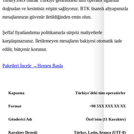
TurkeySMS olarak Türkiye genelindeki tüm operatör ağlarına
doğrudan ve kesintisiz erişim sağlıyoruz. BTK lisanslı altyapımızla
mesajlarınızın güvenle iletildiğinden emin olun.
Şeffaf fiyatlandırma politikamızla sürpriz maliyetlerle
karşılaşmazsınız. İletilemeyen mesajların bakiyesi otomatik iade
edilir, bütçeniz korunur.
Paketleri İncele →
Hemen Başla
Kapsama
Türkiye'deki tüm operatörler
Format
+90 5XX XXX XX XX
Gönderici Adı
Özel isim (11 Karakter)
Karakter Desteği
Türkçe, Latin, Arapça (UTF-8)