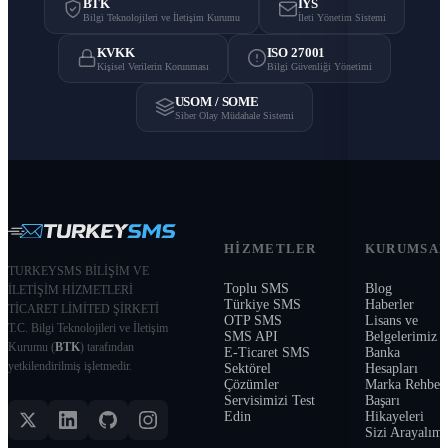
BTK
İYS
Bilgi Teknolojileri ve İletişim Kurumu
İleti Yönetim Sistemi
KVKK
ISO 27001
Kişisel Verilerin Korunması
Bilgi Güvenliği Yönetimi
USOM / SOME
Siber Olay Müdahale Sistemi
HIZMETLER
KURUMSA
TURKEYSMS BİLİŞİM VE
Toplu SMS
Blog
İLETİŞİM HİZMETLERİ
Türkiye SMS
Haberler
TİCARET LİMİTED ŞİRKETİ
OTP SMS
Lisans ve
T.C. Bilgi Teknolojileri ve İletişim
SMS API
Belgelerimiz
Kurumu (
BTK
) tarafından
E-Ticaret SMS
Banka
yetkilendirilmiş işletmedir.
Sektörel
Hesapları
Çözümler
Marka Rehber
Servisimizi Test
Başarı
Edin
Hikayeleri
Sizi Arayalım