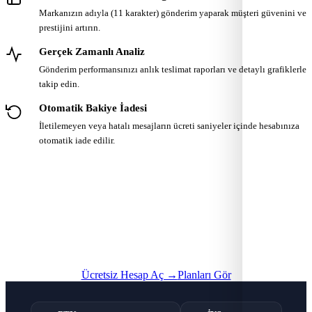
Markanızın adıyla (11 karakter) gönderim yaparak müşteri güvenini ve
prestijini artırın.
Gerçek Zamanlı Analiz
Gönderim performansınızı anlık teslimat raporları ve detaylı grafiklerle
takip edin.
Otomatik Bakiye İadesi
İletilemeyen veya hatalı mesajların ücreti saniyeler içinde hesabınıza
otomatik iade edilir.
Kurumsal SMS Gönderimine Hemen
Başlayın
Ücretsiz hesabınızı oluşturun ve kurumsal SMS altyapısını
hemen kullanmaya başlayın.
Ücretsiz Hesap Aç →
Planları Gör