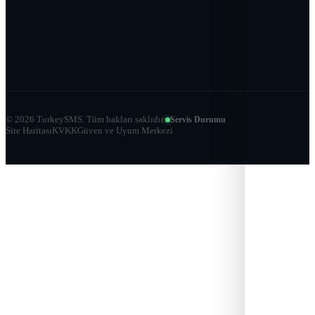
©
2026
TurkeySMS.
Tüm hakları saklıdır.
Servis Durumu
Site Haritası
KVKK
Güven ve Uyum Merkezi