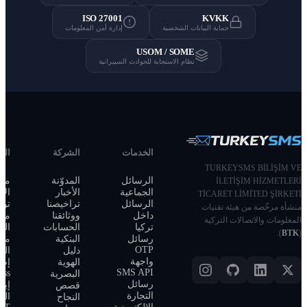
ISO 27001
إدارة أمن المعلومات
USOM
ة للحوادث السيبرانية
الخدمات
الشركة
الدعم
الشؤون
القانونية
الرسائل
المدوّنة
مركز
مركز الثقة
الجماعية
الأخبار
الاستخدام
والامتثال
الرسائل
تراخيصنا
تواصل
أكاديمية
داخل
ووثائقنا
معنا
TurkeySMS
تركيا
الحسابات
المطوّرون
الإبلاغ عن
رسائل
البنكية
مركز
محتوى
OTP
دليل
التكاملات
مخالف
واجهة
الهوية
إضافة
SMS API
WordPress
البصرية
رسائل
إيقاف
قصص
اتصال آمن
التجارة
الرسائل /
النجاح
عبر SSL