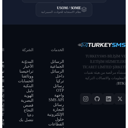
USOM
ة للحوادث السيبرانية
الخدمات
الشركة
الدعم
الشؤون
القانونية
الرسائل
المدوّنة
مركز
مركز الثقة
الجماعية
الأخبار
الاستخدام
والامتثال
الرسائل
تراخيصنا
تواصل
أكاديمية
داخل
ووثائقنا
معنا
TurkeySMS
تركيا
الحسابات
المطوّرون
الإبلاغ عن
رسائل
البنكية
مركز
محتوى
OTP
دليل
التكاملات
مخالف
واجهة
الهوية
إضافة
SMS API
WordPress
البصرية
رسائل
إيقاف
قصص
اتصال آمن
التجارة
الرسائل /
النجاح
عبر SSL
الإلكترونية
RET
دعنا
منصّة
حلول
وثائق
نتصل بك
مرخّصة من
القطاعات
الاشتراك
BTK