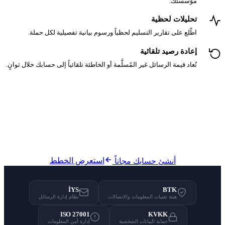
ً ورسوم بيانية تفصيلية لكل حملة.
ة أو الخاطئة تلقائياً إلى حسابك خلال ثوانٍ.
ل داخل تركيا
ة تحتية مرخّصة من BTK تغطي جميع المشغلين المحليين
M.
استعرض الخطط
ً
İYS
الات
نظام إدارة الرسائل
ISO 27001
إدارة أمن المعلومات