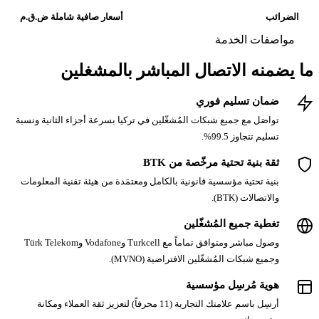
أسعار صافية شاملة ض.ق.م
باشر بالمشغلين
ين في تركيا بسرعة أجزاء الثانية ونسبة
كامل ومعتمَدة من هيئة تقنية المعلومات
وصول مباشر ومتوافق تماماً مع Turkcell وVodafone وTürk Telekom
(MVNO).
أرسِل باسم علامتك التجارية (11 محرفاً) لتعزيز ثقة العملاء ومكانة